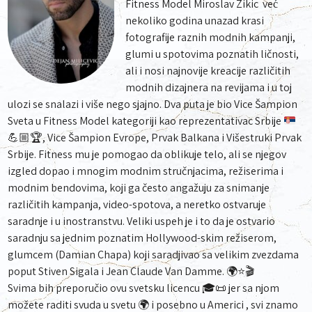
Fitness Model Miroslav Zikic već
nekoliko godina unazad krasi
fotografije raznih modnih kampanji,
glumi u spotovima poznatih ličnosti,
ali i nosi najnovije kreacije različitih
modnih dizajnera na revijama i u toj
ulozi se snalazi i više nego sjajno. Dva puta je bio Vice Šampion
Sveta u Fitness Model kategoriji kao reprezentativac Srbije
💪🏼
🏆
, Vice Šampion Evrope, Prvak Balkana i Višestruki Prvak
Srbije. Fitness mu je pomogao da oblikuje telo, ali se njegov
izgled dopao i mnogim modnim stručnjacima, režiserima i
modnim bendovima, koji ga često angažuju za snimanje
različitih kampanja, video-spotova, a neretko ostvaruje
saradnje i u inostranstvu. Veliki uspeh je i to da je ostvario
saradnju sa jednim poznatim Hollywood-skim režiserom,
glumcem (Damian Chapa) koji saradjivao sa velikim zvezdama
poput Stiven Sigala i Jean Claude Van Damme.
🌍
⭐
🎬
Svima bih preporučio ovu svetsku licencu 🎓📜 jer sa njom
možete raditi svuda u svetu 🌍 i posebno u Americi , svi znamo