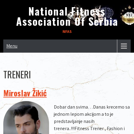
Skip
National Fitness
to
Association Of Serbia
content
NFAS
Menu
TRENERI
Miroslav Žikić
Dobar dan svima…Danas krecemo sa
jednom lepom akcijom a to je
predstavljanje nasih
trenera..!!!Fitness Trener , Fashion i